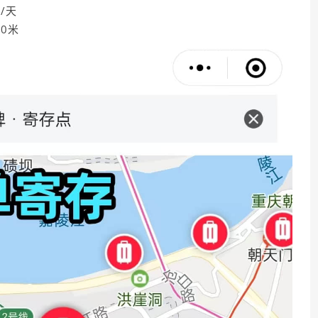
/天
0米