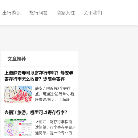
出行游记
旅行问答
商家入驻
关于我们
文章推荐
上海静安寺可以寄存行李吗？静安寺
寄存行李怎么收费？途简单寄存
静安寺附近有8个寄存
点，可通过“途简单”小程
序查询/预订。上海静安
寺附近部分寄存点:1、
&nbsp;&nbsp;静安寺地
去丽江旅游，哪里可以寄存行李？
铁站寄存点:收费:行李箱
20元/天，背包10元/天
📍丽江丨寄存行李指南️
营业时间:8:00-22:00地
途简单，行李寄存平台✅
址:距静安寺地铁站1号口
途简单，是一个专业的