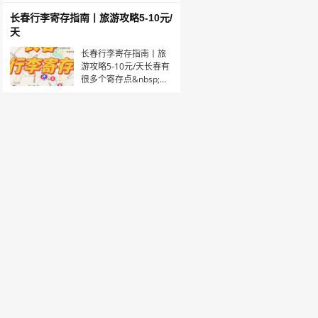
约300米（具体联系电
行李寄存平台。线上预
话、
订，到店寄存。🟠丽江
长春行李寄存指南丨旅游攻略5-10元/
古城·寄存点时间：08:00
天
～23:30收费：背包5元/
天，行李箱10元/天位
长春行李寄存指南丨旅
置：距丽江古城E线出入
游攻略5-10元/天长春有
口约180米（详细地
很多个寄存点&nbsp;，
可以在「途简单」寄存
平台，在线查询。✅途简
单，是一个专业行李寄
存平台。✔️官方寄存，
可存一天、多天、长期
寄存。
&gt;&gt;&gt;&gt;&gt;&gt;&gt;&gt;&gt;&gt;&gt;&gt;&