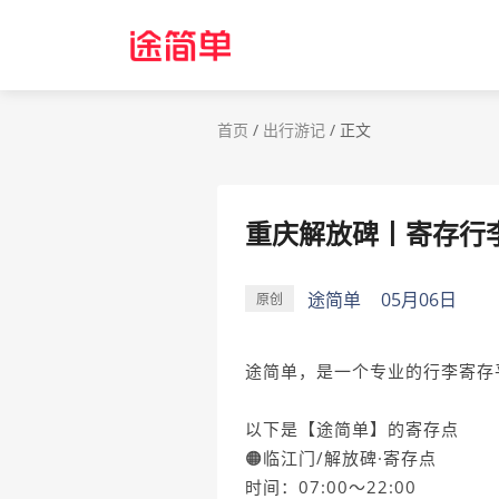
首页
/
出行游记
/
正文
重庆解放碑丨寄存行
途简单
05月06日
原创
途简单，是一个专业的行李寄存
以下是【途简单】的寄存点
🟠临江门/解放碑·寄存点
时间：07:00～22:00