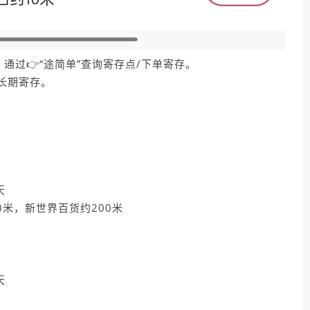
通过👉“途简单”查询寄存点/下单寄存。
长期寄存。
—
天
0米，新世界百货约200米
天