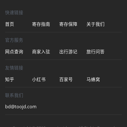
&nbsp;21:00收
快速链接
首页
寄存指南
寄存保障
关于我们
官方服务
网点查询
商家入驻
出行游记
旅行问答
友情链接
知乎
小红书
百家号
马蜂窝
联系我们
bd@toojd.com