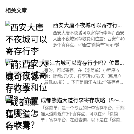
相关文章
西安大唐不夜城可以寄存行李
吗？西安大唐不夜城寄存收费
西安大唐不夜城可以寄存行李吗？西安
大唐不夜城寄存收费和位置？西安有40
和位置？
多个寄存点，✅通过“途简单”App/微信
小程序，可在线查询和预订寄存。途简
单，是一个专业的行李寄存平台，全国
丽江古城可以寄存行李吗？位置在
160多个城市，都可以使用。微信搜
哪？怎么收费？
有的，可以寄存。在【途简单】小程序收
费：背包5元/天，行李箱10元/天（新用户
最低8.8折）。下面是丽江古城2个寄存点位
置丽江古城·寄存点营业时间：07:30 ~
21:00行李箱：10元/天背包：5元/天地址：
成都熊猫大道行李寄存攻略（5～
距丽江古城北门...查看寄存
10元/天）
「途简单」是一个专业的行李寄存平台。 熊
猫大道附近有3个寄存点，可以在✅「途简
单」寄存平台，在线查询。以下是在「途简
单」平台查询到熊猫大道寄存点的信息👇熊猫
大道地铁站·寄存点营业时间：08:00&nbsp;-