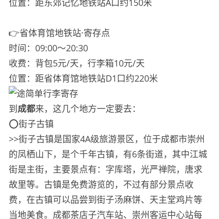
位置：距东郊记忆地铁站A口约150米
👉省体育馆地铁站·寄存点
时间：09:00～20:30
收费：背包5元/天，行李箱10元/天
位置：距省体育馆地铁站D1口约220米
到
成都
来，这几个地方一定要去：
⭕️街子古镇
>>街子古镇是国家4A级旅游景区，位于成都市崇州
的凤栖山下，是个千年古镇，有6条街道，其中江城
街是主街，主要景点有：字库塔，光严禅院，唐求
故里等。古镇是免费游览的，不过有部分景点收
费，在古镇可以品尝到街子汤麻饼、天主堂鸡片等
当地美食。成都茶店子汽车站、崇州客运中心站每