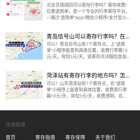
寄存收费/位置
北京灵境胡同可以寄存行李吗？寄存收费/
位置途简单，是一个专业的行李寄存平台，
✅通过“途简单”App/微信小程序/支付宝小
程序/抖音小程序/百度小程序。都可在线查
询/预订寄存。👉灵境胡同/西单 ·寄存点时
青岛信号山可以寄存行李吗？在
间：08:00～21:00
哪里？青岛信号山寄存怎么收
可以！青岛信号山有1个寄存点，上“途简
单”小程序能查到具体位置，收费行李箱10
费？
元/天，背包5元/天。该寄存点详细信息如
下：信号山/人民会堂站·寄存点营业时间：
8:00-22:00收费：行李箱10元/天，背包5
菏泽站有寄存行李的地方吗？怎
元/天（在“途简单”小
么收费？（菏泽寄存）
可以！山东菏泽站有1个寄存点，在“途简
单”小程序上能查到具体位置，收费是行李
箱10元/天，背包5元/天，收费透明，在线
预订，方便快捷。该寄存点详细信息如下：
菏泽站·寄存点温馨提示：24小时营业营业
时间：0:01-23:59收
快速链接
首页
寄存指南
寄存保障
关于我们