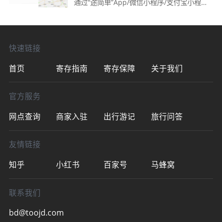
通过“途简单”App/微信小程序/支付宝小程
序/抖音小程序/百度小程序。都可在线查询/
预订寄存。👉飞来峰灵隐寺 ·寄存点时间：
08:30～18:30收
快速链接
首页
寄存指南
寄存保障
关于我们
官方服务
网点查询
商家入驻
出行游记
旅行问答
友情链接
知乎
小红书
百家号
马蜂窝
联系我们
bd@toojd.com