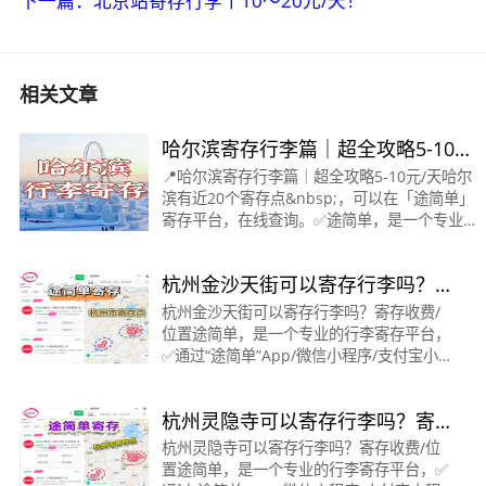
下一篇：北京站寄存行李丨10～20元/天！
相关文章
哈尔滨寄存行李篇｜超全攻略5-10
元/天～
📍哈尔滨寄存行李篇｜超全攻略5-10元/天哈尔
滨有近20个寄存点&nbsp;，可以在「途简单」
寄存平台，在线查询。✅途简单，是一个专业行
李寄存平台。✔️官方寄存，可存一天、多天、长
期寄存。
杭州金沙天街可以寄存行李吗？
&gt;&gt;&gt;&gt;&gt;&gt;&gt;&gt;&gt;&gt;&gt
寄存收费/位置
杭州金沙天街可以寄存行李吗？寄存收费/
位置途简单，是一个专业的行李寄存平台，
✅通过“途简单”App/微信小程序/支付宝小
程序/抖音小程序/百度小程序。都可在线查
询/预订寄存。🟠金沙湖地铁站/金沙天街·寄
杭州灵隐寺可以寄存行李吗？寄
存点时间：09
存收费/位置
杭州灵隐寺可以寄存行李吗？寄存收费/位
置途简单，是一个专业的行李寄存平台，✅