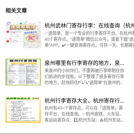
相关文章
️杭州武林门寄存行李：在线查询（杭
40+个寄存点）途简单
✅途简单，是一个专业的行李寄存平台。在杭州
40个寄存点。“途简单”微信公众号，或者下载“途
单”APP。✔️一键查询寄存点。可存一天、长期寄
&gt;&gt;&gt;&gt;&gt;&gt;&gt;&gt;&gt;&gt;&gt;
🟠武林门地铁站 ·寄存点时间：
泉州哪里有行李寄存的地方，泉
州寄存5元/天
来泉州的小伙伴们，不要再被行李牵制住你
们前进的步伐啦，以下整理了很多寄存行李
的地方，赶快码住❗️🔍🔍“途简单”在泉州的行
李寄存点👇：⭕️晋江站🕙 06:30~22:00📍位
置：晋江站进站口约230米•⭕️泉州站🕙
杭州行李寄存大全、杭州寄存行
07:00
李攻略（超全
杭州有40+个寄存点，可以在「途简单」寄
存平台，在线查询。✅杭州高铁、火车站、
客运站寄存点：1️⃣杭州东站：🔺杭州东站东
广场G层⏰00:01~23:59🔺杭州东站东广场
地下一层⏰07:30~23:002️⃣杭州火车站：🔺