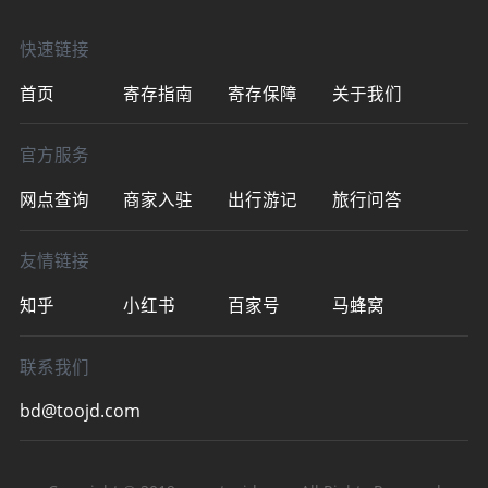
距城站地铁站A2口
快速链接
首页
寄存指南
寄存保障
关于我们
官方服务
网点查询
商家入驻
出行游记
旅行问答
友情链接
知乎
小红书
百家号
马蜂窝
联系我们
bd@toojd.com