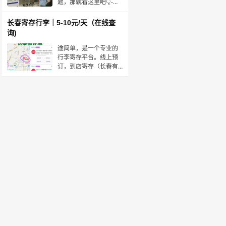
【路线】D1:老水街➡
题，那就看这里吧👇-🛅
长沙行李寄存：🔍“途简
单”，背包5💰/天，行李
长春寄存行李｜5-10元/天（在线查
箱10💰/天-✅长沙站⏰：
询)
00:01~23:59位置：长沙
站地铁站6口约100米✅
途简单，是一个专业的
长沙南站⏰：
行李寄存平台。线上预
00:01~23:59位置：长沙
订，到店寄存（长春有
火车南站
多个寄存点），微信搜
索：途简单，或下载“途
简单”APP，在线查询/预
订寄存点。👉长春站·寄
存点时间：00:01～
23:59收费：背包5元/
天，行李箱10元/天位
置：