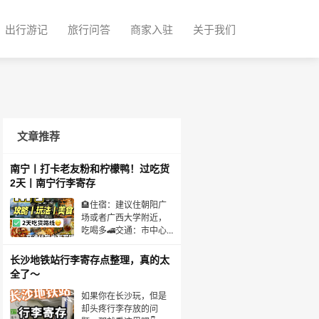
出行游记
旅行问答
商家入驻
关于我们
文章推荐
南宁丨打卡老友粉和柠檬鸭！过吃货
2天丨南宁行李寄存
🏨住宿：建议住朝阳广
场或者广西大学附近，
吃喝多🚄交通：市中心
南宁站下，共享电动车
多，也可以地铁⚠️注
长沙地铁站行李寄存点整理，真的太
意：路边流动摊酸嘢、
全了～
水果谨慎购买，可能缺
斤少两；火车站附近不
如果你在长沙玩，但是
要上黑车➕别理搭讪！
却头疼行李存放的问