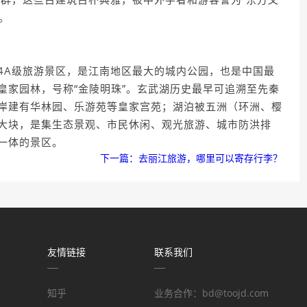
。
4A级旅游景区，是江南地区最大的城内公园，也是中国最
皇家园林，号称“金陵明珠”。玄武湖历史最早可追溯至先秦
岸建有华林园、乐游苑等皇家宫苑；湖泊被五洲（环洲、樱
大块，是集生态景观、市民休闲、观光旅游、城市防洪排
一体的景区。
下一篇：去丽江旅游，哪里可以寄存行李？
友情链接
联系我们
知乎
业务合作：bd@toojd.com