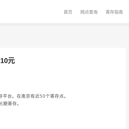
首页
网点查询
寄存指南
10元
存平台。在南京有近50个寄存点。
长期寄存。