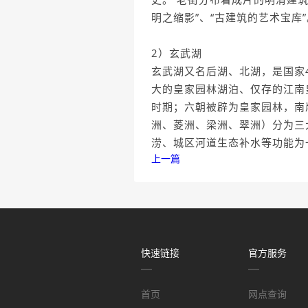
明之缩影”、“古建筑的艺术宝库”
2）玄武湖
玄武湖又名后湖、北湖，是国家
大的皇家园林湖泊、仅存的江南
时期；六朝被辟为皇家园林，南
洲、菱洲、梁洲、翠洲）分为三
涝、城区河道生态补水等功能为
上一篇
快速链接
官方服务
首页
网点查询