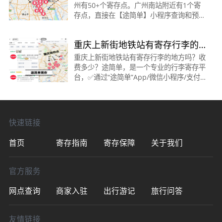
州有50+个寄存点。广州南站附近有1个寄
单
存点，直接在【途简单】小程序查询和预
约。“途简单”广州南站的寄存点如下：地
址：距离广州南站直线距离约974米，距地
重庆上新街地铁站有寄存行李的
铁石壁站C号口约4
地方吗？收费多少？
重庆上新街地铁站有寄存行李的地方吗？收
费多少？途简单，是一个专业的行李寄存平
台，✅通过“途简单”App/微信小程序/支付
宝小程序/抖音小程序/百度小程序。都可在
线查询/预订寄存。🟠上新街地铁站·寄存点
时间：06:00
快速链接
首页
寄存指南
寄存保障
关于我们
官方服务
网点查询
商家入驻
出行游记
旅行问答
友情链接