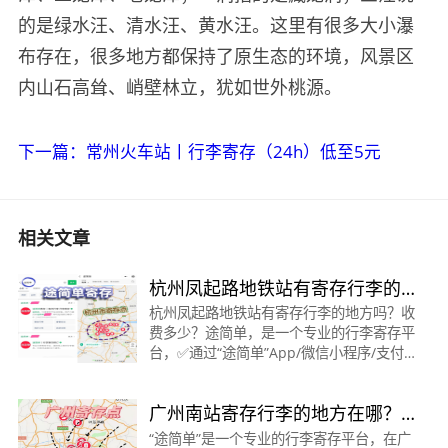
的是绿水汪、清水汪、黄水汪。这里有很多大小瀑
布存在，很多地方都保持了原生态的环境，风景区
内山石高耸、峭壁林立，犹如世外桃源。
下一篇：常州火车站丨行李寄存（24h）低至5元
相关文章
杭州凤起路地铁站有寄存行李的
地方吗？收费多少？
杭州凤起路地铁站有寄存行李的地方吗？收
费多少？途简单，是一个专业的行李寄存平
台，✅通过“途简单”App/微信小程序/支付
宝小程序/抖音小程序/百度小程序。都可在
线查询/预订寄存。️👉凤起路地铁站/西湖 ·
广州南站寄存行李的地方在哪？
寄存点时
广州南寄存怎么收费？——途简
“途简单”是一个专业的行李寄存平台，在广