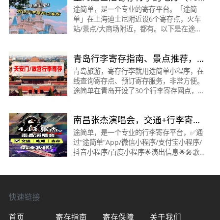
～20元/天）
途简单，是一个专业的寄存平台。「途简
单」在上海迪士尼附近设6个寄存点，火车
站/景点/大商场附近，都有。以下是在途简
单平台查询到上海迪士尼寄存点的信息👇迪
士尼/秀沿路·寄存点营业时间：
青岛行李寄存指南、景点推荐，
06:00&nbsp;-&nbsp;23:59收费：背
行李寄存攻略~
青岛旅游，寄存行李就用途简单小程序，在
线查询寄存点、预订寄存服务，非常方便。
途简单在青岛开设了30个行李寄存网点，覆
盖青岛站、青岛北站、五四广场、胶东国际
机场、八大关、栈桥、石老人浴场、青岛啤
南昌张杰演唱会，交通+行李寄存
酒博物馆、
攻略！丨国体中心行李寄存
途简单，是一个专业的行李寄存平台，✅通
过“途简单”App/微信小程序/支付宝小程序/
抖音小程序/百度小程序🌟演出信息🌟🎤歌
手：张杰📅时间：2024.04.13-04.14🕘开始
时间：19:30🏟️地点：南昌国际体育中心体
育场🆔：记得
快速链接
首页
寄存指南
寄存保障
关于我们