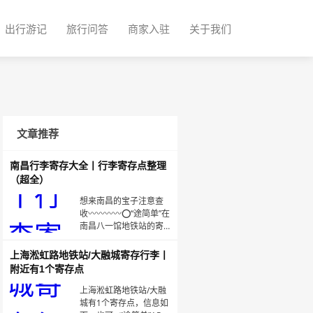
出行游记
旅行问答
商家入驻
关于我们
文章推荐
南昌行李寄存大全丨行李寄存点整理
（超全）
想来南昌的宝子注意查
收〰️〰️〰️〰️⭕“途简单”在
南昌八一馆地铁站的寄
存点🧳寄存点位置如：
🔎八一馆地铁站（寄存
上海淞虹路地铁站/大融城寄存行李丨
点）【营业时间：周一
附近有1个寄存点
至周日】📍八一馆地铁
站3口约280米🕐
上海淞虹路地铁站/大融
00:01~23:59⭐具体🉑见
城有1个寄存点，信息如