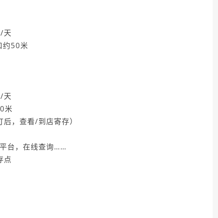
/天
约50米
/天
0米
订后，查看/到店寄存）
平台，在线查询……
存点