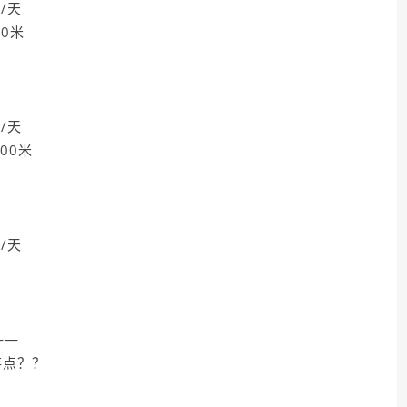
/天
0米
/天
00米
/天
——
存点？？