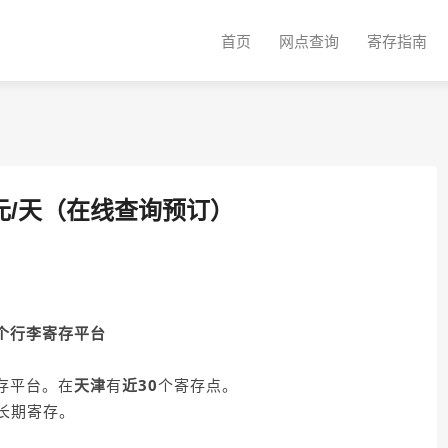
首页
网点查询
寄存指南
0元/天（在线查询预订）
个行李寄存平台
存平台。在
天津
有
近30
个寄存点。
长期寄存。