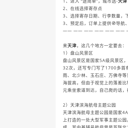
1、进入 “途简单”，城市选-
天津
2、在线选择寄存点
3、选择寄存日期、行李数量，
3、预定后，订单上提供🧭导航
—— —— —— —— —— ——
来
天津
，这几个地方一定要去
1）盘山风景区
盘山风景区是国家5A级风景区
32次，还写专门写了1700多
雨、北少林、玉石庄、万佛寺等
海拔高，但由于视觉上的落差比
元乘坐索道到达，自己爬的话，
2）天津滨海航母主题公园
天津滨海航母主题公园是国家4
上打造的一处大型军事主题公园
成，其中基辅号航母曾是苏联北