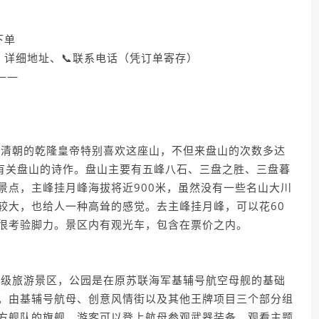
下单
、详细地址、📞联系电话（凭订单寄存）
 ——
：
，清朝的乾隆皇帝特别喜欢这座山，不但来盘山的次数多达
首有关盘山的诗作。盘山主要有五峰八石、三盘之胜、三盘暮
景点，主峰挂月峰海拔将近900米，虽然没有一些名山大川
较大，也给人一种高耸的感觉。去主峰挂月峰，可以花60
很考验脚力。景区内有观光车，包含在票价之内。
A级旅游景区，公园是在原苏联海军基辅号航空母舰的基础
。由基辅号航母、创意风情街以及其他王牌项目三个部分组
方舰队的旗舰，游客可以登上航母参观武器装备，观看主题