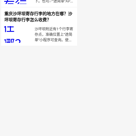
图「途简单」是
下。也可✅“途简单”APP/
微信小程序，自行查询
具体位置，收费透明，
重庆沙坪坝寄存行李的地方在哪？沙
可在线预订！该寄存点
坪坝寄存行李怎么收费？
详细信息如下：淞虹路
地铁站/大融城·寄存点营
沙坪坝附近有1个行李寄
业时间：6:00-21:00收
存点，准确位置上“途简
费：行李箱20元/天
单”小程序可查询。使用
“途简单”小程序预订行李
寄存服务，行李箱10元/
天，背包5元/天，还能
领8折优惠券，相当省
钱！沙坪坝地铁站·寄存
点营业时间：8:00-
21:30收费：行李箱10