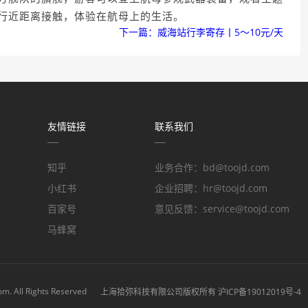
行近距离接触，体验在航母上的生活。
下一篇：威海站行李寄存丨5～10元/天
友情链接
联系我们
知乎
业务合作：bd@toojd.com
小红书
企业招聘：hr@toojd.com
百家号
意见反馈：service@toojd.com
马蜂窝
com
. All Rights Reserved
上海拾弥科技有限公司版权所有 沪ICP备19012019号-4