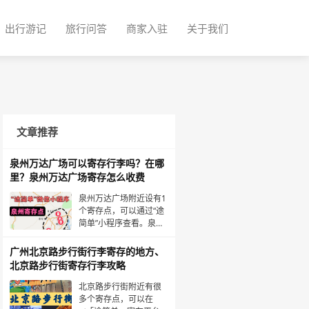
出行游记
旅行问答
商家入驻
关于我们
文章推荐
泉州万达广场可以寄存行李吗？在哪
里？泉州万达广场寄存怎么收费
泉州万达广场附近设有1
个寄存点，可以通过“途
简单”小程序查看。泉州
还有9个城市存在寄存
点，都可以在“途简单”上
广州北京路步行街行李寄存的地方、
查看。泉州万达广场附
北京路步行街寄存行李攻略
近的1个寄存点如下:浦西
万达广场·寄存点:收费情
北京路步行街附近有很
况:行李箱10元/天，背包
多个寄存点，可以在