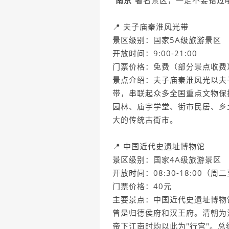
“
南京
”著名景区，一定不要错过
📍 夫子庙秦淮风光带
景区级别：国家5A级旅游景区
开放时间：9:00-21:00
门票价格：免费（部分景点收费
景点介绍：夫子庙秦淮风光以夫
带，串联起众多全国重点文物保
园林、庙宇学堂、街市民居、乡
大的传统古街市。
📍 中国近代史遗址博物馆
景区级别：国家4A级旅游景区
开放时间：08:30-18:00（周
门票价格：40元
主要景点：中国近代史遗址博物
曾是归德侯府和汉王府。清朝为
帝下江南时均以此为"行宫"。