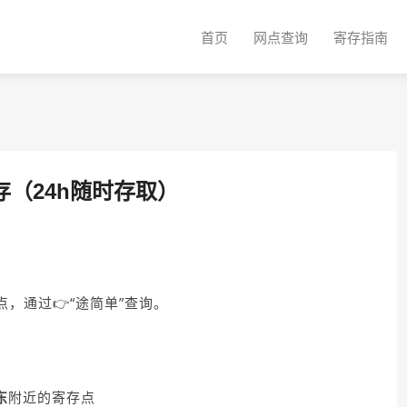
首页
网点查询
寄存指南
（24h随时存取）
点，通过👉“途简单”查询。
东
附近的寄存点