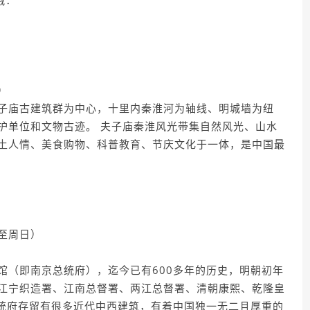
哦：
）
子庙古建筑群为中心，十里内秦淮河为轴线、明城墙为纽
护单位和文物古迹。 夫子庙秦淮风光带集自然风光、山水
土人情、美食购物、科普教育、节庆文化于一体，是中国最
二至周日）
馆（即南京总统府），迄今已有600多年的历史，明朝初年
江宁织造署、江南总督署、两江总督署、清朝康熙、乾隆皇
总统府存留有很多近代中西建筑，有着中国独一无二且厚重的