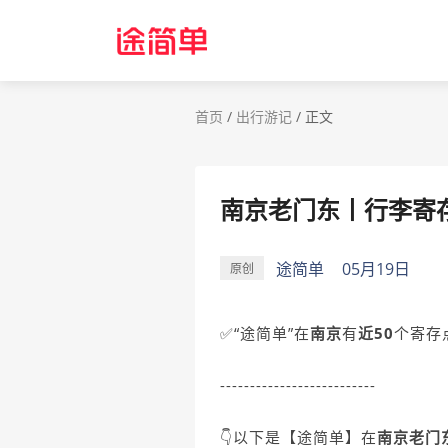
首页
/
出行游记
/
正文
南京老门东丨行李寄存
途简单
05月19日
原创
✅“途简单”在
南京
有
近50
个寄存
--------------------------
👇以下是【途简单】在
南京老门