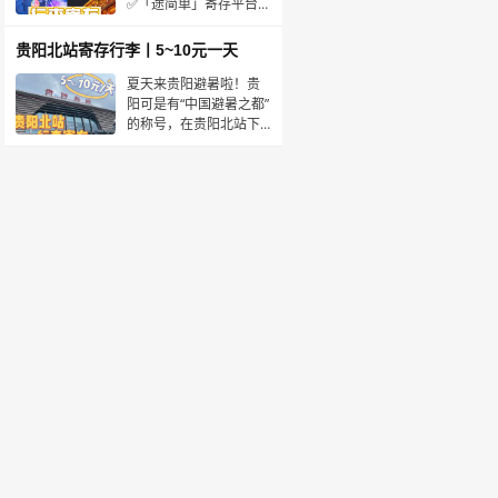
5元/天（
✅「途简单」寄存平台，
在线查询。下面是查询
到的寄存点信息👇⭕️北
贵阳北站寄存行李丨5~10元一天
京路地铁站·寄存点营业
时间：00:01~23:59位
夏天来贵阳避暑啦！贵
置：距北京路地铁站A口
阳可是有“中国避暑之都”
约50米，北京路步行街
的称号，在贵阳北站下
约480米⭕️公园前地铁
的小伙伴们有需要寄存
行李的上→途简单🍊进
行预订🔍（途简单，是
一个专业的行李寄存平
台）途简单在贵阳北站
设立了3个寄存点，价格
实惠便宜，途简