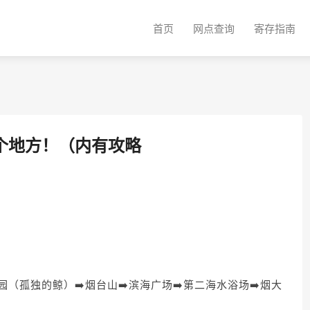
首页
网点查询
寄存指南
个地方！（内有攻略
公园（孤独的鲸）➡️烟台山➡️滨海广场➡️第二海水浴场➡️烟大