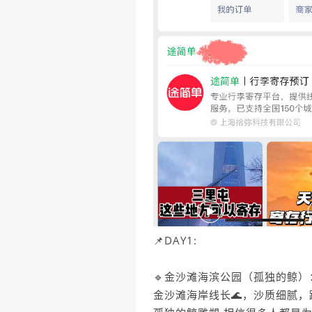
📌DAY1:
🔹金沙滩海滨公园（孤独的鲸）
金沙滩海岸线长🌊，沙质细腻