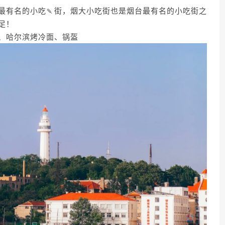
最有名的小吃🍡街，烟大小吃街也是烟台最有名的小吃街之
足！
、哈尔滨烤冷面、锅盔