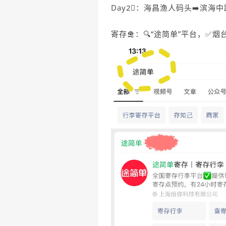
Day2⃣️：海昌渔人码头➡️滨海
寄存🛅：🔍“途简单”平台，✅烟