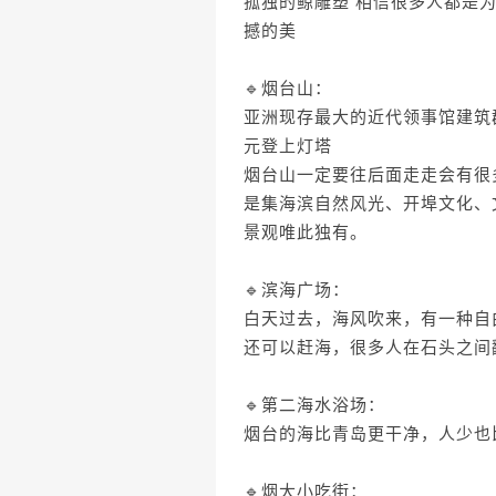
孤独的鲸雕塑 相信很多人都是
撼的美
🔹烟台山：
亚洲现存最大的近代领事馆建筑
元登上灯塔
烟台山一定要往后面走走会有很
是集海滨自然风光、开埠文化、
景观唯此独有。
🔹滨海广场：
白天过去，海风吹来，有一种自由
还可以赶海，很多人在石头之间
🔹第二海水浴场：
烟台的海比青岛更干净，人少也
🔹烟大小吃街：