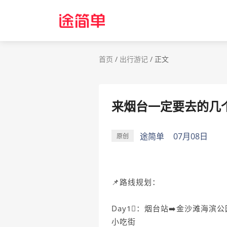
首页
/
出行游记
/
正文
来烟台一定要去的几
途简单
07月08日
原创
📌路线规划：
Day1⃣️：烟台站➡️金沙滩海滨
小吃街