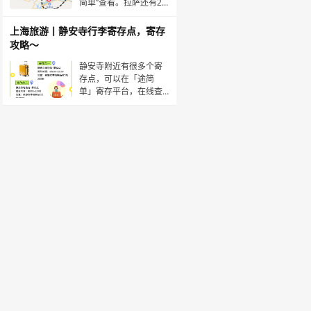
行李箱10元/天，背包5
简单”查看。拉萨还有2
个城市设有寄存点，都
可以通过“途简单”查询/
上海旅游丨静安寺行李寄存点，寄存
预订。拉萨站寄存点:收
攻略～
费情况:行李箱10元/天，
背包5元/天营业时
静安寺附近有很多个寄
间:07:00-23:59地址:距
存点，可以在「途简
拉萨站进站口约450米“
单」寄存平台，在线查
询。✅途简单，是一个专
业行李寄存平台。✔️官
方寄存，可存一天、多
天、长期寄存。下面是
查询到的寄存点信息👇
⭕️静安寺地铁站·寄存点
营业时间：08:00~