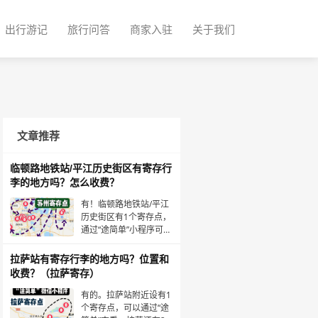
出行游记
旅行问答
商家入驻
关于我们
文章推荐
临顿路地铁站/平江历史街区有寄存行
李的地方吗？怎么收费？
有！临顿路地铁站/平江
历史街区有1个寄存点，
通过“途简单”小程序可以
查到具体位置，收费按
行李件数、尺寸以及寄
拉萨站有寄存行李的地方吗？位置和
存天数计算。该寄存点
收费？（拉萨寄存）
详细信息如下：临顿路
地铁站·寄存点营业时
有的。拉萨站附近设有1
间：8:00-23:59收费：
个寄存点，可以通过“途