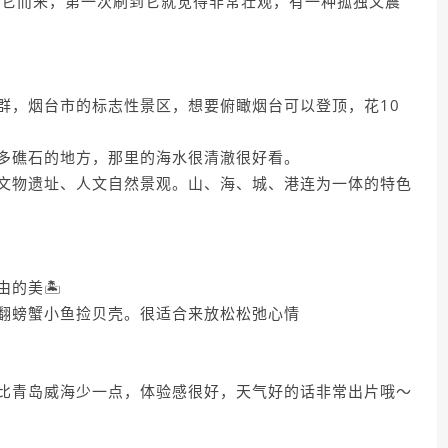
为它而来，第一次刷到它就觉得非常壮观，有一种孤独又震
群，烟台市的标志性景区，想要俯瞰烟台可以登顶，花10
多礁石的地方，那里的海水很清澈很好看。
文物遗址、人文自然景观。山、海、城、港连为一体的特色
的美🏝️
翻螃蟹小鱼捡贝壳。很适合来放松松弛心情
比青岛威海少一点，体验感很好，天气好的话非常出片哦～