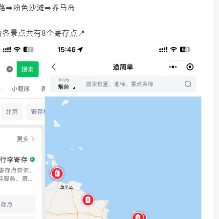
中路➡️粉色沙滩➡️养马岛
台各景点共有8个寄存点📍