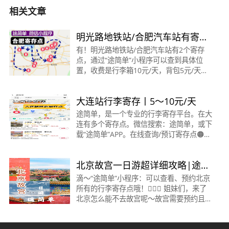
相关文章
明光路地铁站/合肥汽车站有寄存
行李的地方吗？怎么收费？
有！明光路地铁站/合肥汽车站有2个寄存
点，通过“途简单”小程序可以查到具体位
置，收费是行李箱10元/天，背包5元/天。2
个寄存点详细信息如下：1、明光路/合肥汽
车站·寄存点重点提示：24小时营业营业时
大连站行李寄存丨5～10元/天
间：0:01-23:59收费：
途简单，是一个专业的行李寄存平台。在大
连有多个寄存点。微信搜索：途简单，或下
载“途简单”APP。在线查询/预订寄存点🟠大
连站·寄存点时间：06:00～23:00收费：背
包5元/天，行李箱10元/天位置：距大连站
北京故宫一日游超详细攻略|途简
地铁站A口约200米
单
滴～“途简单”小程序：可以查看、预约北京
所有的行李寄存点哦！🙋🏻‍♀️ 姐妹们，来了
北京怎么能不去故宫呢～故宫需要预约且每
天限额5000人，人非常少，现在是去故宫
的最好时机，赶紧冲冲冲吧！&nbsp;🎫 购