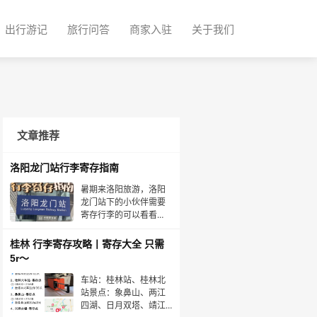
出行游记
旅行问答
商家入驻
关于我们
文章推荐
洛阳龙门站行李寄存指南
暑期来洛阳旅游，洛阳
龙门站下的小伙伴需要
寄存行李的可以看看
这！（途简单🍊，专业
行李寄存平台，全国
桂林 行李寄存攻略丨寄存大全 只需
160+设立了寄存点）详
5r～
细寄存信息如下：💥洛
阳 洛阳龙门站·寄存点营
车站：桂林站、桂林北
业时间：09:00&nbsp;-
站景点：象鼻山、两江
&nbsp;20:00收费：背包
四湖、日月双塔、靖江
5元/天，