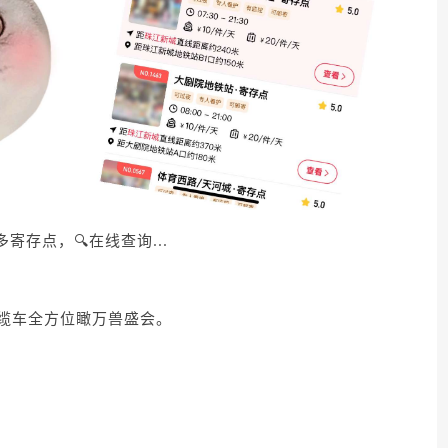
寄存点，🔍在线查询...
缆车全方位瞰万兽盛会。