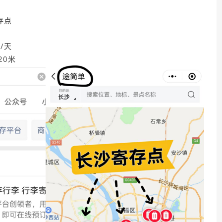
存点
/天
20米