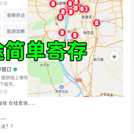
程续 在线查询……
——
存点？？