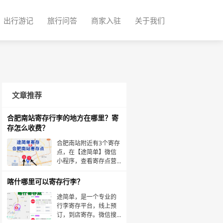
出行游记
旅行问答
商家入驻
关于我们
文章推荐
合肥南站寄存行李的地方在哪里？寄
存怎么收费？
合肥南站附近有3个寄存
点，在【途简单】微信
小程序，查看寄存点营
业时间、位置、收费
等。途简单，是专业寄
喀什哪里可以寄存行李？
存平台，一键查询和预
订寄存点。合肥南站，
途简单，是一个专业的
在合肥包河区，也叫合
行李寄存平台，线上预
肥高铁南站。合肥南站
订，到店寄存。微信搜