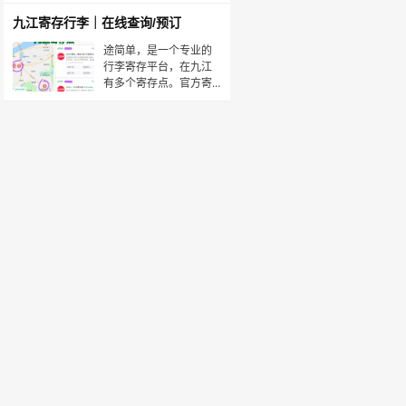
是华东四大高铁站之一
索：途简单，或下载“途
简单”APP。在线查询/预
九江寄存行李｜在线查询/预订
订寄存点🟠喀什火车站·
寄存点时间：11:00～
途简单，是一个专业的
23:59收费：背包5元/
行李寄存平台，在九江
天，行李箱10元/天位
有多个寄存点。官方寄
置：距喀什站西出站口
存，可存一天、多天、
约10
长期寄存。微信搜索：
途简单，或下载“途简单”
APP。在线查询/预订寄
存点🟠九江站·寄存点时
间：07:00～22:30收
费：背包5元/天，行李