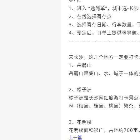
💬答：
1、进入 “途简单”，城市选-长沙
2、在线选择寄存点
3、选择寄存日期、行李数量，
4、预定后，订单上提供🧭导航
—— —— —— —— —— ——
来长沙，这几个地方一定要打
1、岳麓山
岳麓山是集山、水、城于一体的
2、橘子洲
橘子洲是长沙网红旅游打卡景点
林（梅园、桂园、桃园）繁杂，
3、花明楼
花明楼面积很广，占地约700
上一篇