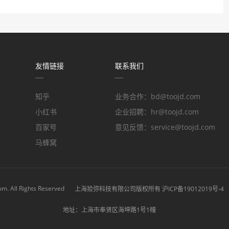
友情链接
联系我们
知乎
业务合作：bd@toojd.com
小红书
企业招聘：hr@toojd.com
百家号
意见反馈：service@toojd.com
马蜂窝
com
. All Rights Reserved
上海拾弥科技有限公司版权所有 沪ICP备19012019号-4
地址：上海市奉贤区海坤路1号1幢