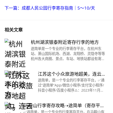
下一篇：成都人民公园行李寄存指南｜5～10/天
相关文章
杭州湖滨银泰附近寄存行李的地方
途简单是一个专业的行李寄存平台，在杭州东
站、萧山国际机场、西湖、龙翔桥、灵隐寺等等
杭州各大商圈、景点、车站、地铁站都设有寄存
点，有需要的小伙伴可以上途简单🍊进行预约🔍
哦！在湖滨银泰in77游玩的小伙伴们有
江苏这个小众旅游地超美，连云
港居然能这样玩？
途简单，是一个专业的行李寄存平台，✅通
过“途简单”App/微信小程序/支付宝小程序/
抖音小程序/百度小程序⚠️：2023年11月至
2024年2月底！连云港全市11家景区免门
票，活动期间各景区将继续采取预约游览
马鞍山行李寄存攻略➝途简单️（寄存平
❗️&nbsp;🚇交通：没
台）在线查询寄存点
✅途简单，是一个专业的行李寄存平台。在马鞍山有