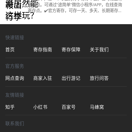
寄存点。可通过“途简单”微信小程序/APP，在线查询
寄存点。✔️官方寄存，可存一天、多天、长期寄存。
马鞍山东站附近最近的寄存点
&gt;&gt;&gt;&gt;&gt;&gt;&gt;&gt;&gt;&gt;&gt;&gt;
快速链接
首页
寄存指南
寄存保障
关于我们
官方服务
网点查询
商家入驻
出行游记
旅行问答
友情链接
知乎
小红书
百家号
马蜂窝
联系我们