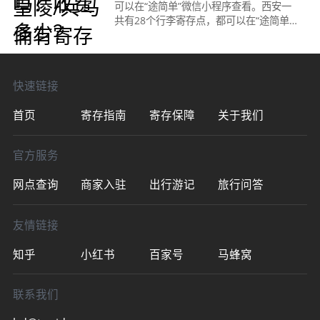
可以在“途简单”微信小程序查看。西安一
共有28个行李寄存点，都可以在“途简单”
微信小程序查看。西安秦始皇陵/兵马俑寄
存点地址：距大连站地铁站A口约200米
（可以在小程序“途简
快速链接
首页
寄存指南
寄存保障
关于我们
官方服务
网点查询
商家入驻
出行游记
旅行问答
友情链接
知乎
小红书
百家号
马蜂窝
联系我们