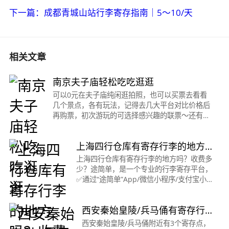
下一篇：成都青城山站行李寄存指南｜5～10/天
相关文章
南京夫子庙轻松吃吃逛逛
可以0元在夫子庙纯闲逛拍照，也可以买票去看看
几个景点，各有玩法，记得去几大平台对比价格后
再购票，初次游玩的可选择感兴趣的联票～还有各
种美食推荐：✅梅花糕：随处可见，不排队都可以
冲，小时候的味道✅南京大
上海四行仓库有寄存行李的地方
吗？收费多少？
上海四行仓库有寄存行李的地方吗？收费多
少？途简单，是一个专业的行李寄存平台，
✅通过“途简单”App/微信小程序/支付宝小程
序/抖音小程序/百度小程序。都可在线查询/
预订寄存。️🟠曲阜路地铁站/四行仓库·寄存
西安秦始皇陵/兵马俑有寄存行
点时间
李的地方吗？收费多少？
西安秦始皇陵/兵马俑附近有3个寄存点，