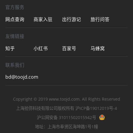
官方服务
网点查询
商家入驻
出行游记
旅行问答
友情链接
知乎
小红书
百家号
马蜂窝
联系我们
bd@toojd.com
Copyright © 2019
www.toojd.com
. All Rights Reserved
上海拾弥科技有限公司版权所有
沪ICP备19012019号-4
沪公网安备 31011502015942号
地址：上海市奉贤区海坤路1号1幢