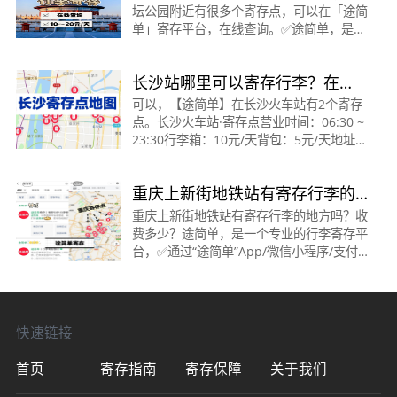
坛公园附近有很多个寄存点，可以在「途简
单」寄存平台，在线查询。✅途简单，是一
个专业行李寄存平台。✔️官方寄存，可存一
天、多天、长期寄存。
长沙站哪里可以寄存行李？在
&gt;&gt;&gt;&gt;&gt;&gt;&gt;&gt;&gt;&gt;
哪？
可以，【途简单】在长沙火车站有2个寄存
点。长沙火车站·寄存点营业时间：06:30 ~
23:30行李箱：10元/天背包：5元/天地址：
距长沙站地铁站5号...查看寄存点&gt;长沙
火车站·寄存点营业时间：05:30 ~ 23:59行
重庆上新街地铁站有寄存行李的
李箱：10元/天背包：5元/
地方吗？收费多少？
重庆上新街地铁站有寄存行李的地方吗？收
费多少？途简单，是一个专业的行李寄存平
台，✅通过“途简单”App/微信小程序/支付
宝小程序/抖音小程序/百度小程序。都可在
线查询/预订寄存。🟠上新街地铁站·寄存点
时间：06:00
快速链接
首页
寄存指南
寄存保障
关于我们