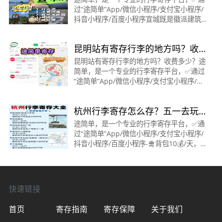
过“途简单”App/微信小程序/支付宝小程序/
抖音小程序/百度小程序宣城既是徽派建筑
的故乡，又是山水诗画的典范，不想人从众
就来宣城这个小众旅游地看看吧🚄交通：泾
昆明站有寄存行李的地方吗？收
县交通不便
费多少？
昆明站有寄存行李的地方吗？收费多少？途
简单，是一个专业的行李寄存平台，✅通过
“途简单”App/微信小程序/支付宝小程序/抖
音小程序/百度小程序。都可在线查询/预订
寄存。🟠昆明站·寄存点时间：12:00～
杭州行李寄存怎么存？五一去玩
23:59收费：背包5
的码住了！
途简单，是一个专业的行李寄存平台，✅通
过“途简单”App/微信小程序/支付宝小程序/
抖音小程序/百度小程序-🛅背包10💰/天，
行李箱20💰/天，可以过夜，专人看管，让
你的旅行更轻松愉快～-【行李寄存】✅杭
州站/杭州火车
快速链接
首页
寄存指南
寄存保障
关于我们