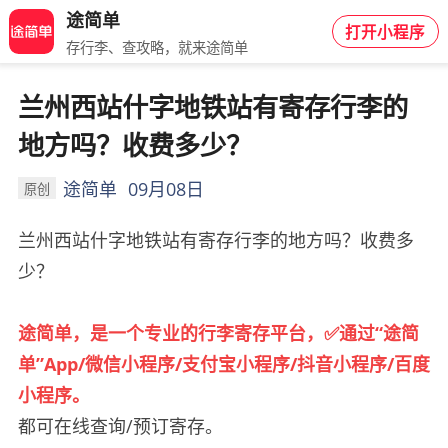
途简单
打开小程序
存行李、查攻略，就来途简单
兰州西站什字地铁站有寄存行李的
地方吗？收费多少？
途简单
09月08日
原创
兰州西站什字地铁站
有寄存行李的地方吗？收费多
少？
途简单，是一个专业的行李寄存平台，
✅
通过
“
途简
单
”App/
微信小程序
/
支付宝小程序
/
抖音小程序
/
百度
小程序。
都可在线查询/预订寄存。️