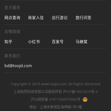
官方服务
网点查询
商家入驻
出行游记
旅行问答
友情链接
知乎
小红书
百家号
马蜂窝
联系我们
bd@toojd.com
Copyright © 2019
www.toojd.com
. All Rights Reserved
上海拾弥科技有限公司版权所有
沪ICP备19012019号-4
沪公网安备 31011502015942号
地址：上海市奉贤区海坤路1号1幢