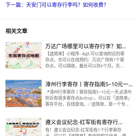
下一篇：天安门可以寄存行李吗？如何收费？
相关文章
万达广场哪里可以寄存行李？如
何收费？
【途简单】小程序--&gt;可以查询附近的寄
存点，也可以在线预约：万达广场有1个寄
存点，可以隔夜，最长可以存6个月。东城
地铁站·寄存点营业时间：09:00 ~ 21:30行
李箱：10元/天背包：5元/天地址：距东城
漳州行李寄存丨寄存指南5~10元一
地铁站D口约90米查看&gt;
天
📍漳州行李寄存丨寄存指南5~10元一天💰漳州
附近有很多寄存点&nbsp;，可以在「途简单」
寄存平台，在线查询。✅途简单，是一个专业
行李寄存平台。✔️官方寄存，可存一天、多
天、长期寄存。
遵义会议纪念-红军街有寄存行李
&gt;&gt;&gt;&gt;&gt;&gt;&gt;&gt;&gt;&gt;&g
的地方吗？怎么收费？遵义寄存
有！遵义会议纪念-红军街有1个行李寄存
点，可以在【途简单】查询到相关信息。遵