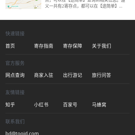
义一共有2寄存点，都可以在【途简单】小
程序查询。遵义会议纪念-红军街附近的1个
行李寄存点如下：遵义会议纪念馆寄存点：
收费：行李箱10
快速链接
首页
寄存指南
寄存保障
关于我们
官方服务
网点查询
商家入驻
出行游记
旅行问答
友情链接
知乎
小红书
百家号
马蜂窝
联系我们
bd@toojd.com