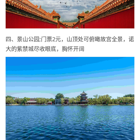
四、景山公园;门票2元，山顶处可俯瞰故宫全景，诺
大的紫禁城尽收眼底，胸怀开阔