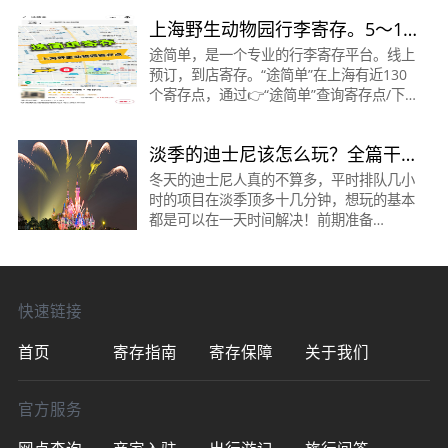
站/大融城·寄存点营业时间：6:00-21:00收
上海野生动物园行李寄存。5～10
费：行李箱20元/天
元/天
途简单，是一个专业的行李寄存平台。线上
预订，到店寄存。“途简单”在上海有近130
个寄存点，通过👉“途简单”查询寄存点/下
单寄存。🟠上海野生动物园 ·寄存点时间：
09:00～21:00收费：背包5元/天，行李箱
淡季的迪士尼该怎么玩？全篇干
10元/天位置：距
货丨游玩顺序大揭秘
冬天的迪士尼人真的不算多，平时排队几小
时的项目在淡季顶多十几分钟，想玩的基本
都是可以在一天时间解决！前期准备
&lt;1&gt;门票现在迪士尼门票有很多购买渠
道，某团某音等等某团的早鸟票低至360元/
人，正价505元/人某音
快速链接
首页
寄存指南
寄存保障
关于我们
官方服务