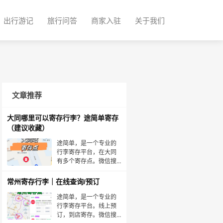
出行游记
旅行问答
商家入驻
关于我们
文章推荐
大同哪里可以寄存行李？途简单寄存
（建议收藏）
途简单，是一个专业的
行李寄存平台，在大同
有多个寄存点。微信搜
索：途简单，或下载“途
简单”APP。在线查询/预
常州寄存行李｜在线查询/预订
订寄存点🟠大同站·寄存
点时间：00:01～23:59
途简单，是一个专业的
收费：背包5元/天，行
行李寄存平台。线上预
李箱10元/天位置：距大
订，到店寄存。微信搜