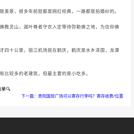
路都是美景，很多年前就都是网红经典，一路都是拍婚纱的。
名的佛教灵山，迦叶尊者守衣入定等待弥勒佛之地，为信仰佛
丽江才四十公里，丽江机场就在鹤庆，鹤庆是水乡泽国，龙潭
，有比较多的老建筑，但最主要的是小吃多。
单🔍
下一篇：贵阳国贸广场可以寄存行李吗？寄存收费/位置