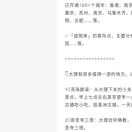
已开通160+个城市：香港、
重庆、苏州、南京、乌鲁木齐、
明、合肥…….等。
✅「途简单」的寄存点，主要分
馆……等。
>>>>>>>>>>>>>>>>>
👇大理有很多值得一游的地方
1⃣️洱海廊道：从大理下关的
景点，早上七点左右甚至更早一
古镇吃小吃，逛喜洲古镇，一天
2⃣️崇圣寺三塔：大理信仰佛
圣寺三塔。