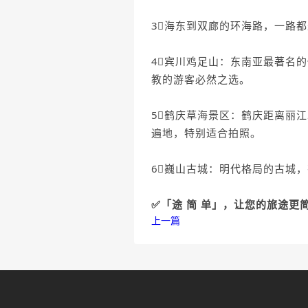
3⃣️海东到双廊的环海路，一
4⃣️宾川鸡足山：东南亚最著
教的游客必然之选。
5⃣️鹤庆草海景区：鹤庆距离
遍地，特别适合拍照。
6⃣️巍山古城：明代格局的古城
✅「途 简 单」，让您的旅途更简
上一篇