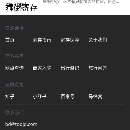
金融中心：这里有只爬墙大熊猫🐼，是必打
卡的地方！在 IFS 的顶楼，还可以欣赏到整
个城市的美景，顺便拍几张美美的照片吧～
📸👉 太古
快速链接
首页
寄存指南
寄存保障
关于我们
官方服务
网点查询
商家入驻
出行游记
旅行问答
友情链接
知乎
小红书
百家号
马蜂窝
联系我们
bd@toojd.com