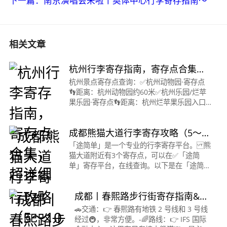
下一篇：南京演唱会来啦丨奥体中心行李寄存指南～
相关文章
杭州行李寄存指南，寄存点合集，
超详细
杭州景点寄存点查询：✅杭州动物园·寄存点
👣距离：杭州动物园约60米✅杭州乐园/烂苹
果乐园·寄存点👣距离：杭州烂苹果乐园入口
约130米✅飞来峰灵隐寺·寄存点👣距离：灵隐
寺入口约20米（隐市区内）✅凤起路/嘉里中
成都熊猫大道行李寄存攻略（5～
心/
10元/天）
「途简单」是一个专业的行李寄存平台。 熊
猫大道附近有3个寄存点，可以在✅「途简
单」寄存平台，在线查询。以下是在「途简
单」平台查询到熊猫大道寄存点的信息👇熊猫
大道地铁站·寄存点营业时间：08:00&nbsp;-
成都丨春熙路步行街寄存指南&春
&nbsp;21:00收
熙路游玩攻略
🚗交通：👉 春熙路有地铁 2 号线和 3 号线
经过🚇，非常方便。-🌈路线：👉 IFS 国际