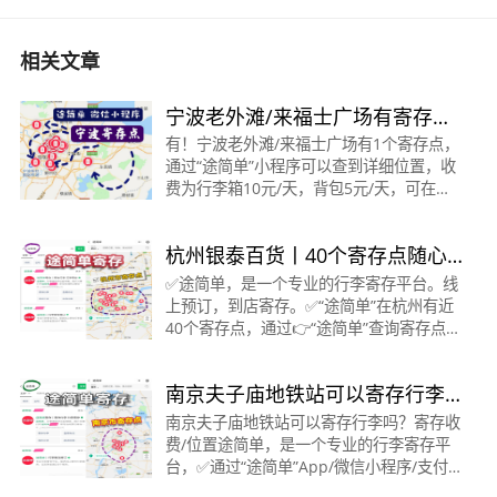
相关文章
宁波老外滩/来福士广场有寄存行
李的地方吗？怎么收费？宁波寄
有！宁波老外滩/来福士广场有1个寄存点，
通过“途简单”小程序可以查到详细位置，收
存
费为行李箱10元/天，背包5元/天，可在线
预订。该寄存点详细信息如下：老外滩/来
福士广场/外滩大桥·寄存点营业时间：7:00-
杭州银泰百货丨40个寄存点随心
23:00收费：行李
存
✅途简单，是一个专业的行李寄存平台。线
上预订，到店寄存。✅“途简单”在杭州有近
40个寄存点，通过👉“途简单”查询寄存点/
下单寄存。👇以下是【途简单】在杭州银泰
百货附近的寄存点🟠西湖文化广场/银泰百
南京夫子庙地铁站可以寄存行李
货 ·寄
吗？寄存收费/位置
南京夫子庙地铁站可以寄存行李吗？寄存收
费/位置途简单，是一个专业的行李寄存平
台，✅通过“途简单”App/微信小程序/支付
宝小程序/抖音小程序/百度小程序。都可在