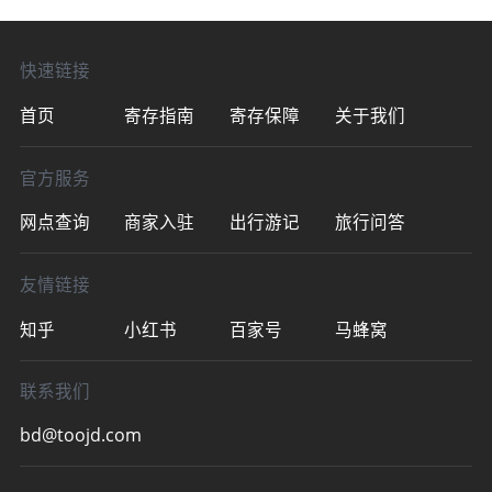
线查询/预订寄存。👉夫子庙地铁站·寄存点
时间：08:00～2
快速链接
首页
寄存指南
寄存保障
关于我们
官方服务
网点查询
商家入驻
出行游记
旅行问答
友情链接
知乎
小红书
百家号
马蜂窝
联系我们
bd@toojd.com