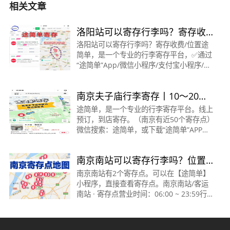
相关文章
洛阳站可以寄存行李吗？寄存收
费/位置
洛阳站可以寄存行李吗？寄存收费/位置途
简单，是一个专业的行李寄存平台，✅通过
“途简单”App/微信小程序/支付宝小程序/抖
音小程序/百度小程序。都可在线查询/预订
寄存。🟠洛阳站·寄存点(1)时间：00:01～
南京夫子庙行李寄存丨10～20元/
23:59收费：背包5
天
途简单，是一个专业的行李寄存平台。线上
预订，到店寄存。（南京有近50个寄存点）
微信搜索：途简单，或下载“途简单”APP。
在线查询/预订寄存点👉夫子庙地铁站·寄存
点时间：08:00～23:00收费：背包10元/
南京南站可以寄存行李吗？位置
天，行李箱20元/天
在哪里？怎么收费？
南京南站有2个寄存点。可以在【途简单】
小程序，直接查看寄存点。南京南站/客运
南站 · 寄存点营业时间：06:00 ~ 23:59行李
箱：20元/天背包：10元/天地址：距南京南
地铁站3号口约100米查看&gt;南京南站 · 寄
存点营业时间：00:01 ~