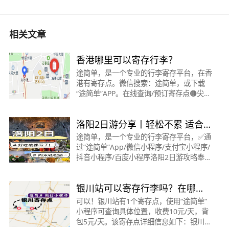
相关文章
香港哪里可以寄存行李？
途简单，是一个专业的行李寄存平台，在香
港有寄存点。微信搜索：途简单，或下载
“途简单”APP。在线查询/预订寄存点🟠尖
东/尖沙咀地铁站·寄存点时间：12:00-20:00
收费：背包20元/天，行李箱35元/天位置：
洛阳2日游分享丨轻松不累 适合周
距尖沙咀/尖东地铁
末
途简单，是一个专业的行李寄存平台，✅通
过“途简单”App/微信小程序/支付宝小程序/
抖音小程序/百度小程序洛阳2日游攻略奉
上，去玩的宝子们可以根据自己的计划有选
择的去一些景点～🚄交通：选择洛阳龙门站
银川站可以寄存行李吗？在哪
下车❗️❗️
里？银川站寄存怎么收费？
可以！银川站有1个寄存点，使用“途简单”
小程序可查询具体位置，收费10元/天，背
包5元/天。该寄存点详细信息如下：银川站