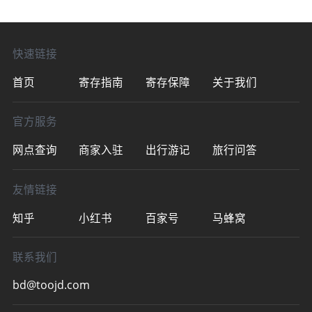
·寄存点营业时间：7:00-23:59收费：行李
箱10元/天，背包5元/天（可打开“途简单”小
程序领取8折优惠
快速链接
首页
寄存指南
寄存保障
关于我们
官方服务
网点查询
商家入驻
出行游记
旅行问答
友情链接
知乎
小红书
百家号
马蜂窝
联系我们
bd@toojd.com