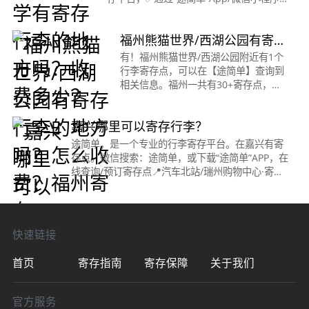
支付宝小程序/抖音小程序/百度小程序。都
可在线查询/预订寄存。烈士墓站/西南政法
福州熊猫世界/西湖公园有寄存
大学·寄存点时间
行李的地方吗？怎么收费？福
有！福州熊猫世界/西湖公园附近有1个
行李寄存点，可以在【途简单】查询到
州寄存
相关信息。福州一共有30+寄存点，都
可以在【途简单】小程序查询。【熊猫
世界/西湖公园寄存点】收费：行李箱
嘉兴哪里可以寄存行李？
10元/天，背包5元/天(嫌普通寄存费用
太
途简单，是一个专业的行李寄存平台。在嘉兴有寄
存点。微信搜索：途简单，或下载“途简单”APP，在
线查询/预订寄存点📍汽车北站/瑞州购物中心·寄存
点时间：00:01～23:59收费：背包4元/天，行李箱
8元/天位置：距嘉兴汽车北
快速链接
首页
寄存指南
寄存保障
关于我们
官方服务