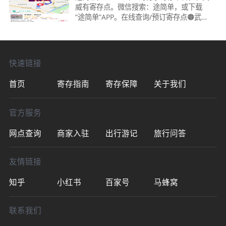
威有寄存点。微信搜索：途简单，或下载
“途简单”APP。在线查询/预订寄存点🟠武威
站·寄存点时间：05:30～21:30收费：背包5
元/天，行李箱10元/天位置：距武威站出站
口约150米&nbsp;更
快速链接
首页
寄存指南
寄存保障
关于我们
官方服务
网点查询
商家入驻
出行游记
旅行问答
友情链接
知乎
小红书
百家号
马蜂窝
联系我们