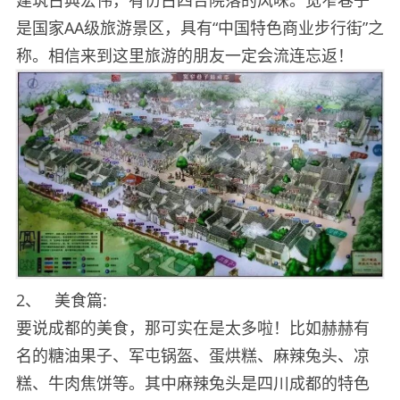
建筑古典宏伟，有仿古四合院落的风味。宽窄巷子
是国家AA级旅游景区，具有“中国特色商业步行街”之
称。相信来到这里旅游的朋友一定会流连忘返！
2、
美食篇:
要说成都的美食，那可实在是太多啦！比如赫赫有
名的糖油果子、军屯锅盔、蛋烘糕、麻辣兔头、凉
糕、牛肉焦饼等。其中麻辣兔头是四川成都的特色