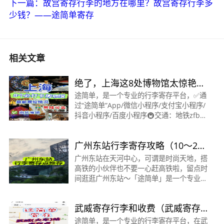
下一篇：故宫寄存行李的地方在哪里？故宫寄存行李多
少钱？——途简单寄存
相关文章
绝了，上海这8处博物馆太惊艳✨
适合带娃
途简单，是一个专业的行李寄存平台，✅通
过“途简单”App/微信小程序/支付宝小程序/
抖音小程序/百度小程序🚇交通：地铁zfb扫
码✅必看：周一闭馆，提前线上预约！1、
上海博物馆 闭馆中⚠️⭕️：上海博物馆10 月
广州东站行李寄存攻略（10～20
9 日关闭
元/天）
广州东站在天河中心，可谓是时尚天地，搭
高铁的小伙伴也不要一心赶高铁啦，留点时
间逛逛广州东站～「途简单」是一个专业的
行李寄存平台。 广州东站附近有5个寄存
点，可以在✅「途简单」寄存平台，在线查
武威寄存行李和收费（武威寄存
询。以下是在
点清单）
途简单，是一个专业的行李寄存平台，在武