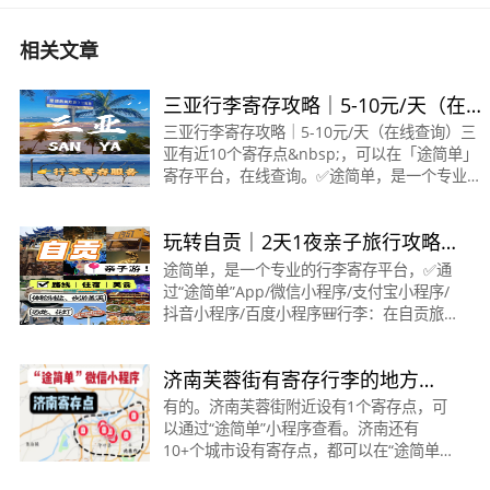
相关文章
三亚行李寄存攻略｜5-10元/天（在线
查询）～
三亚行李寄存攻略｜5-10元/天（在线查询）三
亚有近10个寄存点&nbsp;，可以在「途简单」
寄存平台，在线查询。✅途简单，是一个专业行
李寄存平台。✔️官方寄存，可存一天、多天、长
期寄存。
玩转自贡｜2天1夜亲子旅行攻略
&gt;&gt;&gt;&gt;&gt;&gt;&gt;&gt;&gt;&gt;&gt;
丨自贡行李寄存
途简单，是一个专业的行李寄存平台，✅通
过“途简单”App/微信小程序/支付宝小程序/
抖音小程序/百度小程序🎒行李：在自贡旅
游去哪寄存行李？👉途简单，在线查询和
预订自贡寄存点服务🏨住宿：华商国际/彩
济南芙蓉街有寄存行李的地方
灯公园附近，
吗？位置和收费？（济南寄存）
有的。济南芙蓉街附近设有1个寄存点，可
以通过“途简单”小程序查看。济南还有
10+个城市设有寄存点，都可以在“途简单”
上查看。芙蓉街寄存点:收费情况:行李箱10