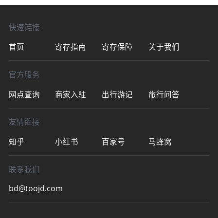
元/天，背包5元/天（“途简单”小程序收费远
远低于路边门
快速链接
首页
寄存指南
寄存保障
关于我们
官方服务
网点查询
商家入驻
出行游记
旅行问答
友情链接
知乎
小红书
百家号
马蜂窝
联系我们
bd@toojd.com