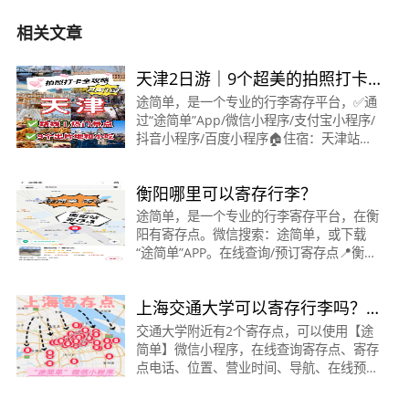
相关文章
天津2日游｜9个超美的拍照打卡
地攻略❗️
途简单，是一个专业的行李寄存平台，✅通
过“途简单”App/微信小程序/支付宝小程序/
抖音小程序/百度小程序🏠住宿：天津站附
近，离景点近🚄交通：地铁（天津地铁线上
支付）,共享单车&nbsp;⭕️注意：
衡阳哪里可以寄存行李？
&nbsp;1、很多景点的建
途简单，是一个专业的行李寄存平台，在衡
阳有寄存点。微信搜索：途简单，或下载
“途简单”APP。在线查询/预订寄存点📍衡阳
站·寄存点时间：08:00～20:00收费：背包5
元/天，行李箱10元/天位置：距衡阳站约35
上海交通大学可以寄存行李吗？
米&nbsp;更多寄存点
交通大学寄存怎么收费？
交通大学附近有2个寄存点，可以使用【途
简单】微信小程序，在线查询寄存点、寄存
点电话、位置、营业时间、导航、在线预订
寄存点。交通大学附近寄存点:1、交通大学
地铁站寄存点:（距离交通大学最近的寄存