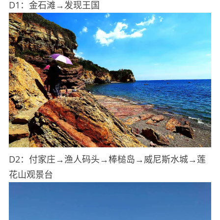
D1：金石滩→发现王国
D2：付家庄→渔人码头→棒槌岛→威尼斯水城→莲
花山观景台