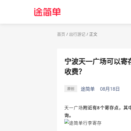
首页
/
出行游记
/
正文
宁波天一广场可以寄
收费？
途简单
08月18日
原创
天一广场
附近有8个寄存点，其
询。