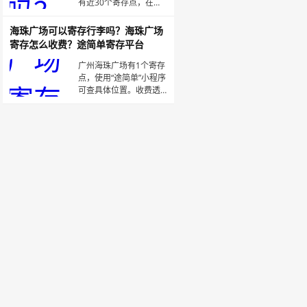
站1a口约80米&nbsp;
有近30个寄存点，在栈
&nbsp;&nb
桥附近有5个寄存点可存
微信搜索：途简单，或
海珠广场可以寄存行李吗？海珠广场
下载“途简单”APP。在线
寄存怎么收费？途简单寄存平台
查询/预订寄存点🟠青岛
站/栈桥&nbsp;·寄存点时
广州海珠广场有1个寄存
间：00:01～23:59收
点，使用“途简单”小程序
费：背包5元/天，行李
可查具体位置。收费透
箱1
明，行李箱20元/天，背
包10元/天。海珠广场地
铁站·寄存点详细信息如
下：营业时间：7:00-
23:59收费：行李箱20
元/天，背包10元/天（在
“途简单”小程序上