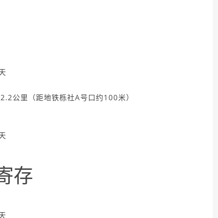
:
天
2.2公里（距地铁栎社A号口约100米）
天
天