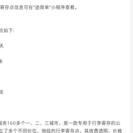
寄存点信息可在“途简单”小程序查看。
点如下:
天
米
天
服务160多个一、二、三城市，是一款专用于行李寄存的公
立了多个不同价位、地段的行李寄存点，其收费透明，价格