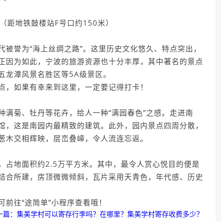
米（距地铁鼓楼站F号口约150米）
代被誉为“海上丝绸之路”。这里历史文化悠久、特点突出，
正因为如此，宁波的旅游资源也十分丰厚，其中著名的景点
五龙潭风景名胜区等5A级景区。
点，如果有幸来到这里，一定要记得打卡！
种满菊、牡丹等花卉，给人一种“满园春色”之感。走进南
馆，这是南园内最精致的建筑。此外，园内景点四周分散，
葱木交相辉映，层峦叠嶂，令人流连忘返。
，占地面积约2.5万平方米。其中，最令人赏心悦目的便是
结合所建，房顶微微倾斜，瓦片采用天青色，年代感、历史
可前往“途简单”小程序查看哦！
一篇：集美学村可以寄存行李吗？在哪里？集美学村寄存收费多少？