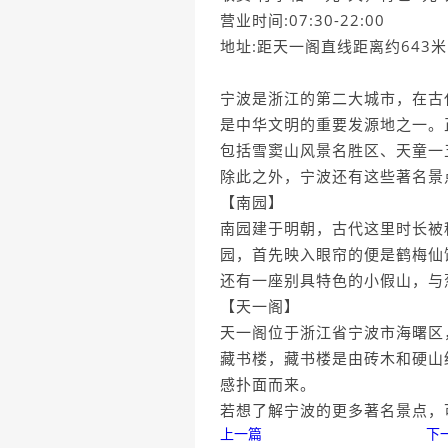
营业时间:07:30-22:00
地址:距天一阁直线距离约643
宁波是浙江的第二大城市，在古
是中华文明的重要发源地之一。
包括雪窦山风景名胜区、天童一
除此之外，宁波还有这些著名景
【南园】
南园建于明朝，古代这里时长被
园，首先映入眼帘的便是鹤梅仙
还有一座别具特色的小假山，与
【天一阁】
天一阁位于浙江省宁波市海曙区
藏书楼，藏书楼是由砖木和硬山
感扑面而来。
若想了解宁波的更多著名景点，
上一篇
下