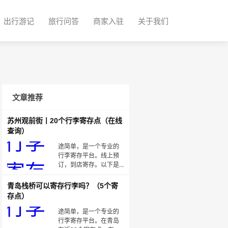
出行游记
旅行问答
商家入驻
关于我们
文章推荐
苏州观前街丨20个行李寄存点（在线
查询）
途简单，是一个专业的
行李寄存平台。线上预
订，到店寄存。以下是
【途简单】在苏州观前
街附近的寄存点🟠察院
青岛栈桥可以寄存行李吗？（5个寄
场/观前街·寄存点时间：
存点）
10:00～17:00收费：背
包8元/天，行李箱15元/
途简单，是一个专业的
天位置：距察院场地铁
行李寄存平台。在青岛