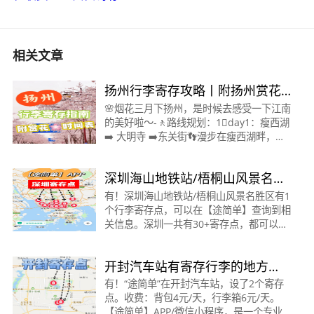
相关文章
扬州行李寄存攻略丨附扬州赏花
时间表，码住～
🌸烟花三月下扬州，是时候去感受一下江南
的美好啦～-🚶路线规划：1⃣️day1：瘦西湖
➡️ 大明寺 ➡️东关街👣漫步在瘦西湖畔，欣
赏湖光山色🌅；去大明寺感受古刹的宁静；
晚上在东关街品尝各种美食。😜2⃣️day2：
深圳海山地铁站/梧桐山风景名胜
个
区有寄存行李的地方吗？怎么收
有！深圳海山地铁站/梧桐山风景名胜区有1
个行李寄存点，可以在【途简单】查询到相
费
关信息。深圳一共有30+寄存点，都可以在
【途简单】小程序查询。【海山地铁站寄存
点】收费:行李箱20元/天，背包10元/天营
开封汽车站有寄存行李的地方
业时间:10:00-23:59地
吗？怎么收费？（开封寄存）
有！“途简单”在开封汽车站，设了2个寄存
点。收费：背包4元/天，行李箱6元/天。
【途简单】APP/微信小程序，是一个专业行