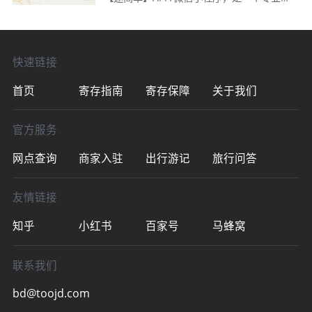
李寄存平台。下面是寄存点的查询方法：
1、搜索：“途简单”App/微信小程序2、城
市：开封-开封汽车
快速链接
首页
寄存指南
寄存保障
关于我们
官方服务
网点查询
商家入驻
出行游记
旅行问答
友情链接
知乎
小红书
百家号
马蜂窝
联系我们
bd@toojd.com