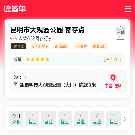
昆明市大观园公园·寄存点
商铺
555 人曾在这寄存行李
NO.001
可长期寄存
全程监控
专人看护
独立空间
用户点评
09:00 ~ 20:00
距昆明市大观园公园（大门）约200米
中国·昆明
08/09
08/10
08/11
08/12
08/13
08/14
今日
营业
营业
营业
营业
营业
营业
营业