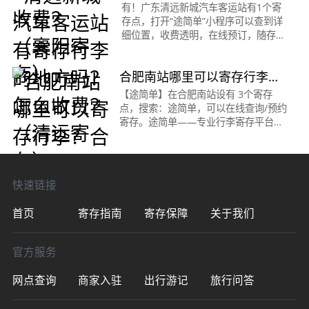
李的地方吗？怎么收费？（清
有！广东清远新城汽车客运站有1个寄
存点，打开“途简单”小程序可以查到详
远寄存）
细位置，收费透明，在线预订，随存随
取。该寄存点详细信息如下：新城汽车
客运站·寄存点营业时间：9:00-21:00收
合肥南站哪里可以寄存行李？
费：行李箱10元/天，背包5元/天位置
合肥南站寄存行李怎么收费？
【途简单】在合肥南站设有 3个寄存
点，搜索：途简单，可以在线查询/预约
途简单
寄存。途简单——专业行李寄存平台，
全国100多个城市可以用来查寄存点。
合肥南站寄存点（具体位置、导航和电
话，可在“途简单”查询）：&nbsp; 1、
快速链接
首页
寄存指南
寄存保障
关于我们
官方服务
网点查询
商家入驻
出行游记
旅行问答