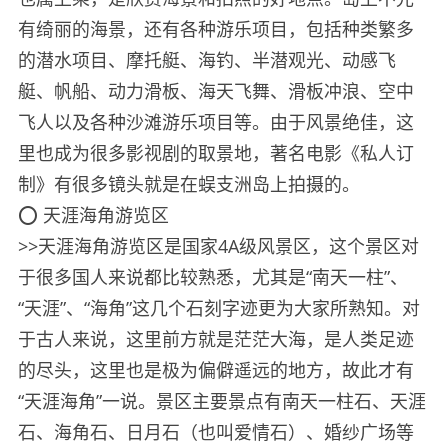
有绮丽的海景，还有各种游乐项目，包括种类繁多
的潜水项目、摩托艇、海钓、半潜观光、动感飞
艇、帆船、动力滑板、海天飞舞、滑板冲浪、空中
飞人以及各种沙滩游乐项目等。由于风景绝佳，这
里也成为很多影视剧的取景地，著名电影《私人订
制》有很多镜头就是在蜈支洲岛上拍摄的。
⭕️ 天涯海角游览区
>>天涯海角游览区是国家4A级风景区，这个景区对
于很多国人来说都比较熟悉，尤其是“南天一柱”、
“天涯”、“海角”这几个石刻字迹更为大家所熟知。对
于古人来说，这里前方就是茫茫大海，是人类足迹
的尽头，这里也是极为偏僻遥远的地方，故此才有
“天涯海角”一说。景区主要景点有南天一柱石、天涯
石、海角石、日月石（也叫爱情石）、婚纱广场等