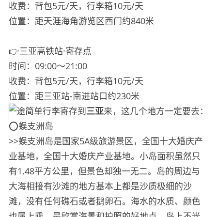
收费：背包5元/天，行李箱10元/天
位置：距天涯海角游览区西门约840米
👉三亚高铁站·寄存点
时间：09:00～21:00
收费：背包5元/天，行李箱10元/天
位置：距三亚站-南进站口约230米
到
三亚
来，这几个地方一定要去：
⭕️蜈支洲岛
>>蜈支洲岛是国家5A级旅游景区，全国十大婚庆产
业基地，全国十大婚庆产业基地。小岛面积虽然只
有1.48平方公里，但景色却独一无二。岛的周边与
大海相接有沙滩的地方基本上都是沙质极细的沙
滩，没有任何礁石或者鹅卵石。海水的水质、颜色
也属上乘，是欣赏海景和拍照的好地点。岛上不光