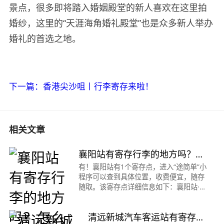
景点，很多即将踏入婚姻殿堂的新人喜欢在这里拍
婚纱，这里的“天涯海角婚礼殿堂”也是众多新人举办
婚礼的首选之地。
下一篇：香港尖沙咀丨行李寄存来啦！
相关文章
襄阳站有寄存行李的地方吗？怎
么收费？（襄阳寄存）
有！襄阳站有1个寄存点，进入“途简单”小
程序可以查到具体位置，收费便宜，随存
随取。该寄存点详细信息如下：襄阳站·寄
存点重点提示：24小时营业营业时间：
0:01-23:59收费：行李箱10元/天，背包5
清远新城汽车客运站有寄存行
元/天位置：距离襄阳站出