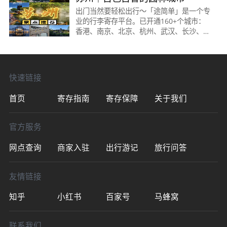
出门当然要轻松出行～「途简单」是一个专
业的行李寄存平台。已开通160+个城市：
香港、南京、北京、杭州、武汉、长沙、上
海、成都、深圳、广州、重庆、苏州、南
京、乌鲁木齐、拉萨、郑州、厦门、南昌、
北海、长春、大
快速链接
首页
寄存指南
寄存保障
关于我们
官方服务
网点查询
商家入驻
出行游记
旅行问答
友情链接
知乎
小红书
百家号
马蜂窝
联系我们