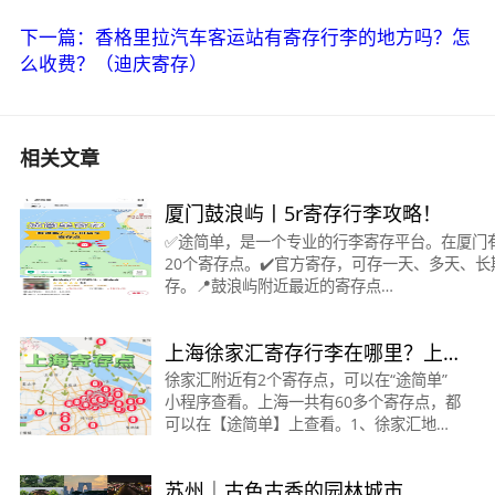
下一篇：香格里拉汽车客运站有寄存行李的地方吗？怎
么收费？（迪庆寄存）
相关文章
厦门鼓浪屿丨5r寄存行李攻略！
✅途简单，是一个专业的行李寄存平台。在厦门
20个寄存点。✔️官方寄存，可存一天、多天、长
存。📍鼓浪屿附近最近的寄存点
&gt;&gt;&gt;&gt;&gt;&gt;&gt;&gt;&gt;&gt;&gt;
🟠鼓浪屿/三丘田码头 ·寄存点时间：08:00～18:
上海徐家汇寄存行李在哪里？上
费
海徐家汇寄存怎么收费？
徐家汇附近有2个寄存点，可以在“途简单”
小程序查看。上海一共有60多个寄存点，都
可以在【途简单】上查看。1、徐家汇地铁
站寄存点：收费：行李箱20元/天，背包10
元/天营业时间：10:00-22:00地址：距地铁
苏州｜古色古香的园林城市
徐家汇站4/5号口约100